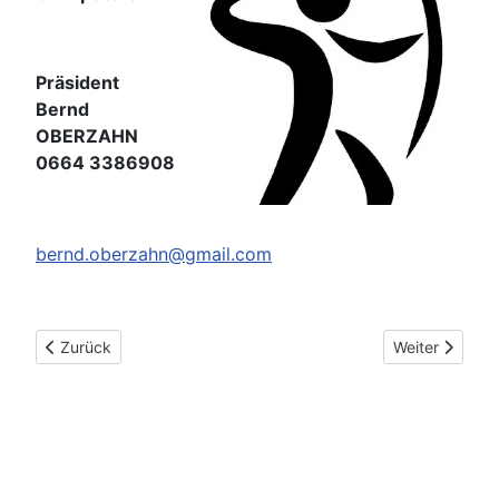
Präsident
Bernd
OBERZAHN
0664 3386908
bernd.oberzahn@gmail.com
Vorheriger Beitrag: ABC Union Eisenstadt
Nächster Beit
Zurück
Weiter