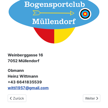
Weinberggasse 16
7052 Müllendorf
Obmann
Heinz Wittmann
+43 6641835539
witti1957@gmail.com
Vorheriger Beitrag: Bogenschützenclub Breitenbrunn
Nächster Beitr
Zurück
Weiter