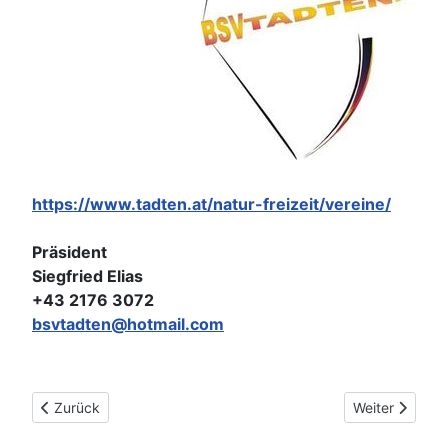
https://www.tadten.at/natur-freizeit/vereine/
Präsident
Siegfried Elias
+43 2176 3072
bsvtadten@hotmail.com
Vorheriger Beitrag: BSV Stöttera
Nächster Be
Zurück
Weiter